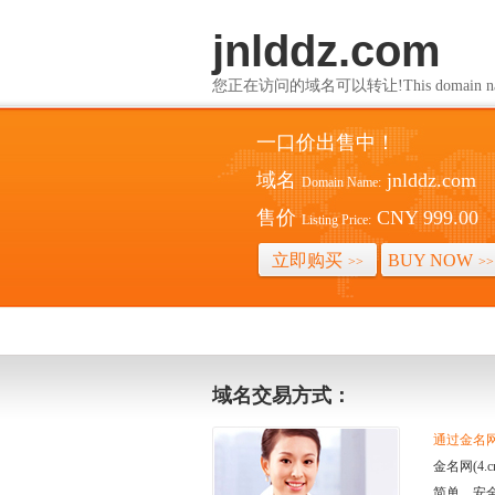
jnlddz.com
您正在访问的域名可以转让!This domain name i
一口价出售中！
域名
jnlddz.com
Domain Name:
售价
CNY 999.00
Listing Price:
立即购买
BUY NOW
>>
>>
域名交易方式：
通过金名网(
金名网(4
简单、安