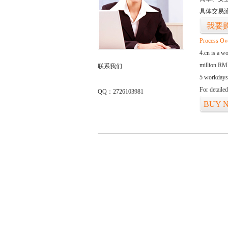
具体交易
我要
Process Ov
4.cn is a w
million RMB
联系我们
5 workdays
For detaile
QQ：2726103981
BUY 