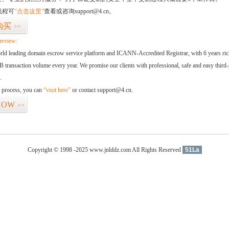
流程可
“点击这里”
查看或咨询support@4.cn。
购买
>>
erview:
orld leading domain escrow service platform and ICANN-Accredited Registrar, with 6 years ri
 transaction volume every year. We promise our clients with professional, safe and easy third-
.
d process, you can
“visit here”
or contact support@4.cn.
NOW
>>
Copyright © 1998 -2025 www.jnlddz.com All Rights Reserved
51La